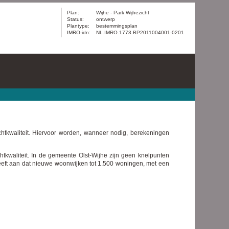
Plan:
Wijhe - Park Wijhezicht
Status:
ontwerp
Plantype:
bestemmingsplan
IMRO-idn:
NL.IMRO.1773.BP2011004001-0201
uchtkwaliteit. Hiervoor worden, wanneer nodig, berekeningen
htkwaliteit. In de gemeente Olst-Wijhe zijn geen knelpunten
geeft aan dat nieuwe woonwijken tot 1.500 woningen, met een