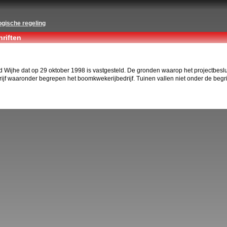
ogische regeling
riften
jhe dat op 29 oktober 1998 is vastgesteld. De gronden waarop het projectbesluit b
ijf waaronder begrepen het boomkwekerijbedrijf. Tuinen vallen niet onder de begri