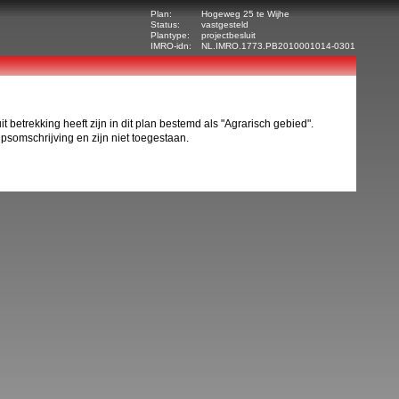
Plan:
Hogeweg 25 te Wijhe
Status:
vastgesteld
Plantype:
projectbesluit
IMRO-idn:
NL.IMRO.1773.PB2010001014-0301
etrekking heeft zijn in dit plan bestemd als "Agrarisch gebied".
psomschrijving en zijn niet toegestaan.