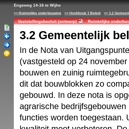
Engeweg 14-16 te Wijhe
Ruimtelijke onderbouwing
Hoofdstuk 3 Beleid
3.2 Gemeente
Vaststellingsbesluit (ontwerp)
Ruimtelijke onderbo
3.2 Gemeentelijk be
In de Nota van Uitgangspunt
(vastgesteld op 24 november
bouwen en zuinig ruimtegebru
dit dat bouwblokken zo compa
gebouwd. In deze nota is op
agrarische bedrijfsgebouwen
functies worden toegestaan. U
kwaliteit moet verbeteren. De