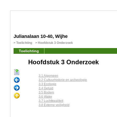
Julianalaan 10-40, Wijhe
Toelichting
Hoofdstuk 3 Onderzoek
Toelichting
Hoofdstuk 3 Onderzoek
3.1 Algemeen
3.2 Cultuurhistorie en archeologie
3.3 Ecologie
3.4 Geluid
3.5 Bodem
3.6 Water
3.7 Luchtkwaliteit
3.8 Externe veiligheid