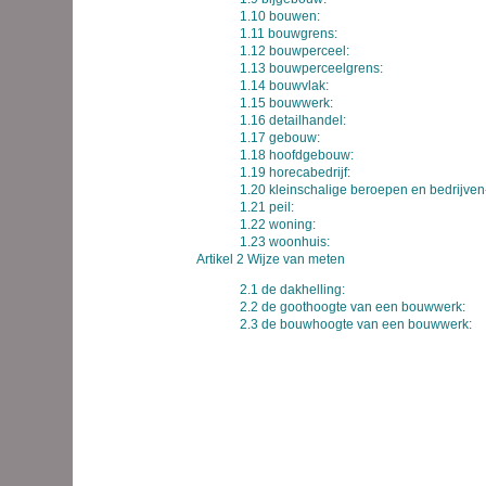
1.10 bouwen:
1.11 bouwgrens:
1.12 bouwperceel:
1.13 bouwperceelgrens:
1.14 bouwvlak:
1.15 bouwwerk:
1.16 detailhandel:
1.17 gebouw:
1.18 hoofdgebouw:
1.19 horecabedrijf:
1.20 kleinschalige beroepen en bedrijven
1.21 peil:
1.22 woning:
1.23 woonhuis:
Artikel 2 Wijze van meten
2.1 de dakhelling:
2.2 de goothoogte van een bouwwerk:
2.3 de bouwhoogte van een bouwwerk: