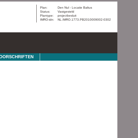
Plan:
Den Nul - Locatie Baltus
Status:
Vastgesteld
Plantype:
projectbesluit
IMRO-idn:
NL.IMRO.1773.PB2010009002-0302
OORSCHRIFTEN