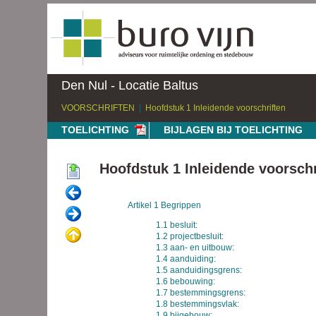
Den Nul - Locatie Baltus
VOORSCHRIFTEN
Hoofdstuk 1 Inleidende voorschriften
TOELICHTING
BIJLAGEN BIJ TOELICHTING
Hoofdstuk 1 Inleidende voorschr
Artikel 1 Begrippen
1.1 besluit:
1.2 projectbesluit:
1.3 aan- en uitbouw:
1.4 aanduiding:
1.5 aanduidingsgrens:
1.6 bebouwing:
1.7 bestemmingsgrens:
1.8 bestemmingsvlak:
1.9 bijgebouw: