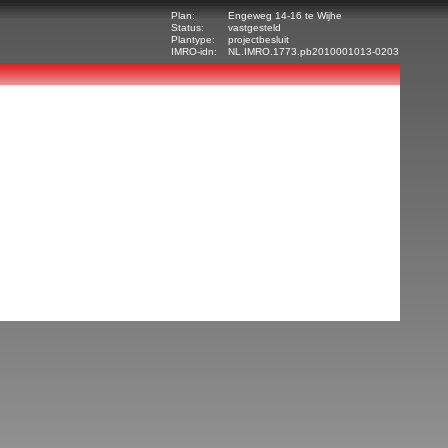
Plan:
Engeweg 14-16 te Wijhe
Status:
vastgesteld
Plantype:
projectbesluit
IMRO-idn:
NL.IMRO.1773.pb2010001013-0203